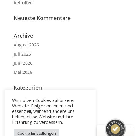
betroffen
Neueste Kommentare
Archive
August 2026
Juli 2026
Juni 2026
Mai 2026
Kategorien
Kundenbewertungen und Erfahrungen zu
Walter Kaltenbach
Blog
Wir nutzen Cookies auf unserer
SEHR GUT
Website. Einige von ihnen sind
%
100
essenziell, während andere uns
Meta
Empfehlungen auf
helfen, diese Website und Ihre
ProvenExpert.com
5,00
/
4,85
Anmelden
Erfahrung zu verbessern.
Feed der Einträge
7
Cookie Einstellungen